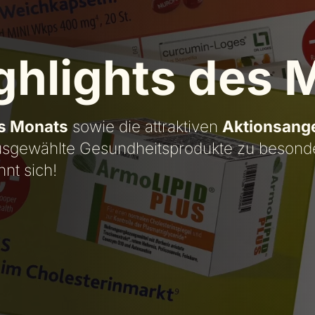
ghlights des 
s Monats
sowie die attraktiven
Aktionsang
usgewählte Gesundheitsprodukte zu besonder
nt sich!